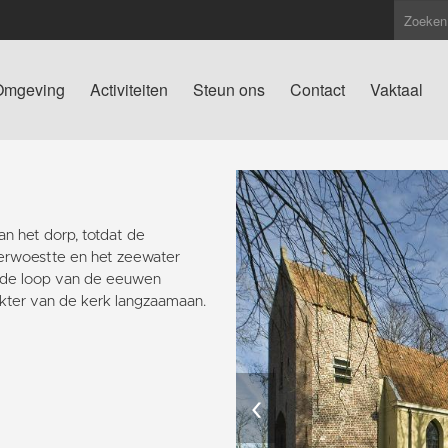
Omgeving
Activiteiten
Steun ons
Contact
Vaktaal
n het dorp, totdat de
verwoestte en het zeewater
n de loop van de eeuwen
kter van de kerk langzaamaan.
‹