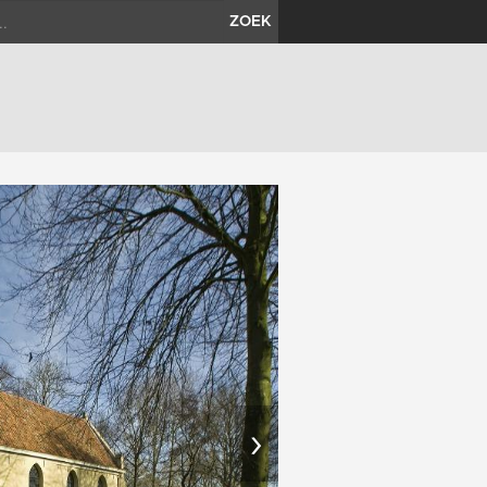
ZOEK
›