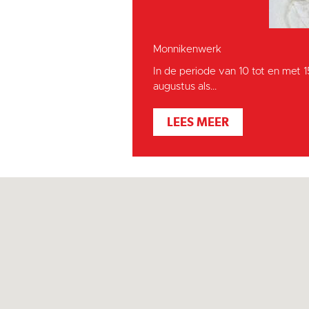
Monnikenwerk
In de periode van 10 tot en met 
augustus als...
LEES MEER