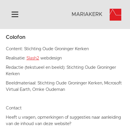
MARIAKERK
Colofon
Home
Algemeen
Content: Stichting Oude Groninger Kerken
Historie
Realisatie:
Slash2
webdesign
Omgeving
Redactie (tekstueel en beeld): Stichting Oude Groninger
Kerken
Activiteiten
Beeldmateriaal: Stichting Oude Groninger Kerken, Microsoft
Steun ons
Virtual Earth, Omke Oudeman
Contact
Vaktaal
Contact
Heeft u vragen, opmerkingen of suggesties naar aanleiding
van de inhoud van deze website?