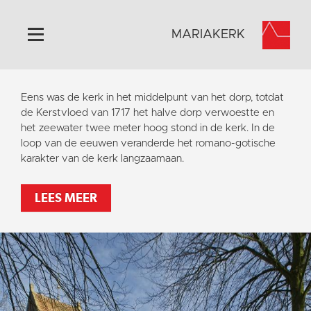
MARIAKERK
Home
Eens was de kerk in het middelpunt van het dorp, totdat
Algemeen
de Kerstvloed van 1717 het halve dorp verwoestte en
het zeewater twee meter hoog stond in de kerk. In de
Historie
loop van de eeuwen veranderde het romano-gotische
Omgeving
karakter van de kerk langzaamaan.
Activiteiten
LEES MEER
Steun ons
Contact
Vaktaal