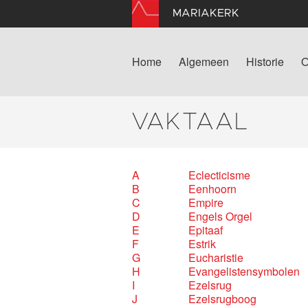
MARIAKERK
Home
Algemeen
Historie
O
VAKTAAL
A
Eclecticisme
B
Eenhoorn
C
Empire
D
Engels Orgel
E
Epitaaf
F
Estrik
G
Eucharistie
H
Evangelistensymbolen
I
Ezelsrug
J
Ezelsrugboog