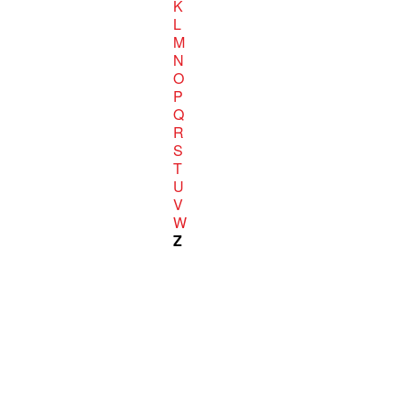
K
L
M
N
O
P
Q
R
S
T
U
V
W
Z