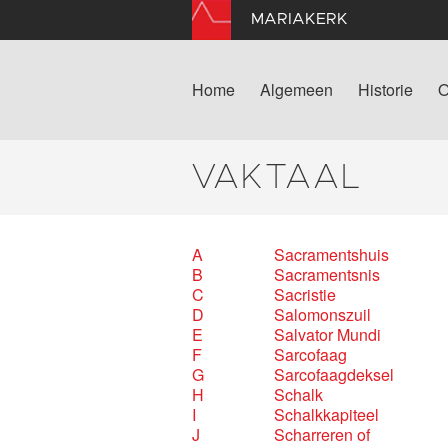
MARIAKERK
Home
Algemeen
Historie
O
VAKTAAL
A
Sacramentshuis
B
Sacramentsnis
C
Sacristie
D
Salomonszuil
E
Salvator Mundi
F
Sarcofaag
G
Sarcofaagdeksel
H
Schalk
I
Schalkkapiteel
J
Scharreren of