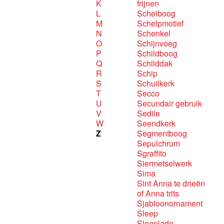
K
frijnen
L
Scheiboog
M
Schelpmotief
N
Schenkel
O
Schijnvoeg
P
Schildboog
Q
Schilddak
R
Schip
S
Schuilkerk
T
Secco
U
Secundair gebruik
V
Sedile
W
Seendkerk
Z
Segmentboog
Sepulchrum
Sgraffito
Siermetselwerk
Sima
Sint Anna te drieën
of Anna trits
Sjabloonornament
Sleep
Sleeplade