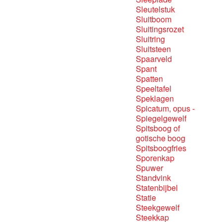
Sleutelstuk
Sluitboom
Sluitingsrozet
Sluitring
Sluitsteen
Spaarveld
Spant
Spatten
Speeltafel
Speklagen
Spicatum, opus -
Spiegelgewelf
Spitsboog of
gotische boog
Spitsboogfries
Sporenkap
Spuwer
Standvink
Statenbijbel
Statie
Steekgewelf
Steekkap