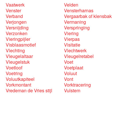
Vaatwerk
Velden
Venster
Vensterharnas
Verband
Vergaarbak of klensbak
Verjongen
Vermaning
Versnijding
Verspringing
Verzonken
Viering
Vieringpijler
Vierpas
Visblaasmotief
Visitatie
Vlechting
Vlechtwerk
Vleugelaltaar
Vleugelretabel
Vleugelstuk
Voet
Voetloof
Voetplaat
Voetring
Voluut
Voluutkapiteel
Vont
Vorkmontant
Vorktracering
Vredeman de Vries stijl
Vulstem