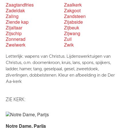
Zaagtandfries
Zaalkerk
Zadeldak
Zakgoot
Zaling
Zandsteen
Ziende kap
Zijabside
Zijaltaar
Zijbeuk
Zijschip
Zijwang
Zonnerad
Zuil
Zwelwerk
Zwik
Letterlijk: wapens van Christus. Lijdenswerktuigen van
Christus, o.m. doornenkroon, kruis, lans, spons, spijkers,
ladder, hamer, tang, geselpaal, gesel, zweetdoek,
zilverlingen, dobbelstenen. Kleur en afbeelding in de Der
Aa-kerk
ZIE KERK:
Notre Dame, Parijs